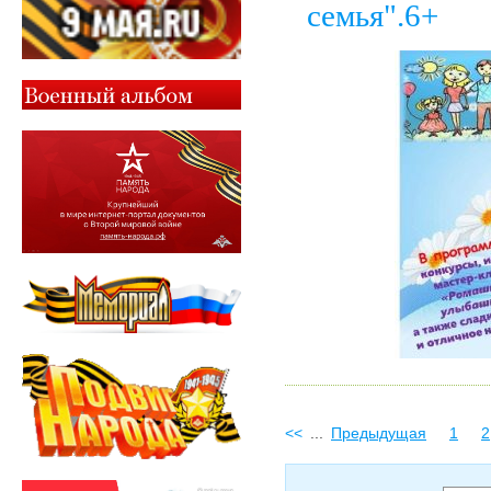
семья".6+
<<
...
Предыдущая
1
2