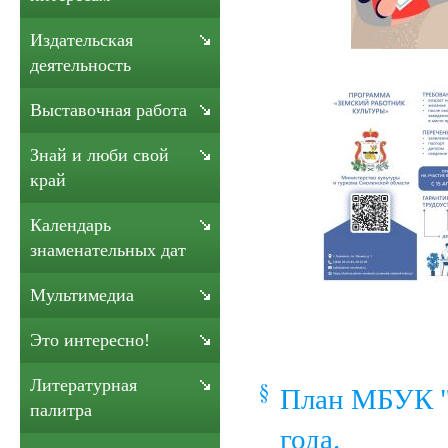
Издательская
деятельность
Выставочная работа
Знай и люби свой
край
Календарь
знаменательных дат
Мультимедиа
Это интересно!
Литературная
План МБУК "
палитра
года.