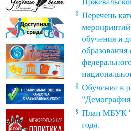
Пржевальско
Перечень кат
мероприятий
обучения и 
образования 
федерального
национально
Обучение в р
"Демография
План МБУК "
года.