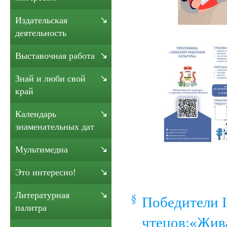
Издательская
деятельность
Выставочная работа
Знай и люби свой
край
Календарь
знаменательных дат
Мультимедиа
Это интересно!
Литературная
Победители Ι
палитра
чтецов:«Жива