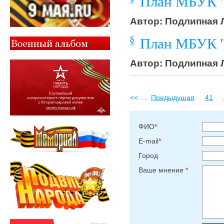
План МБУК "
Автор: Подлипная Л
План МБУК "
Автор: Подлипная Л
<<
...
Предыдущая
41
ФИО
*
E-mail
*
Город
Ваше мнение
*