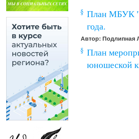
План МБУК "
года.
Автор: Подлипная Л
План меропри
юношеской к