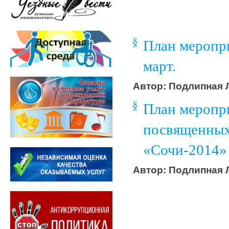
План меропр
март.
Автор: Подлипная Л
План меропр
посвященных
«Сочи-2014»
Автор: Подлипная Л