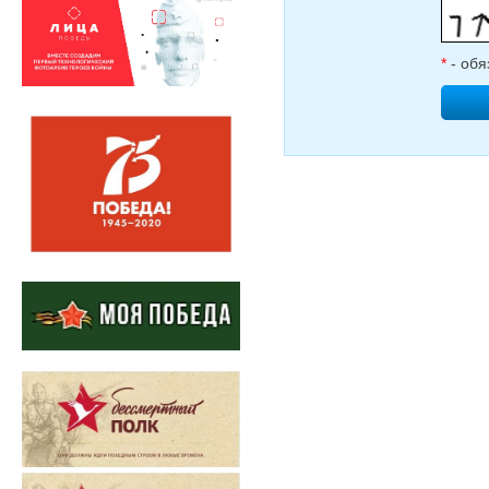
*
- обя