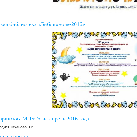
ская библиотека «Библионочь-2016»
ринская МЦБС» на апрель 2016 года.
одист Тихонова Н.Р.
фике работы