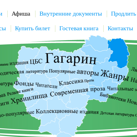
и
Афиша
Внутренние документы
Продлить
сы
Купить билет
Гостевая книга
Контакты