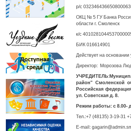
р/с 032346436650800063
ОКЦ № 5 ГУ Банка Росси
области г. Смоленск
к/с 401028104453700000
БИК 016614901
Действует на основании 
Директор: Морозова Лю
УЧРЕДИТЕЛЬ
:
Муници
район" Смоленской об
Российская федерация 
ул. Советская д. 8.
Режим работы: с 8.00- д
Тел.:+7 (48135) 3-19-31 +
E-mail: gagarin@admin.s