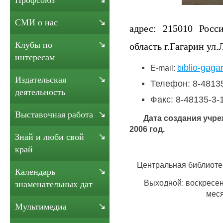
Профсоюз
СМИ о нас
адрес: 215010 Росс
Клубы по
область г.Гагарин ул.
интересам
blio-gaga
E-mail:
bi
Издательская
Телефон: 8-48135
деятельность
Факс: 8-48135-3-
Выставочная работа
Дата создания учреж
2006 год.
Знай и люби свой
край
Центральная библиотек
Календарь
Выходной: воскресе
знаменательных дат
меся
Мультимедиа