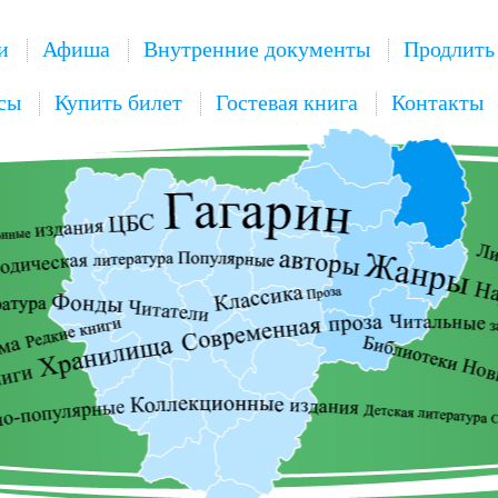
и
Афиша
Внутренние документы
Продлить
сы
Купить билет
Гостевая книга
Контакты