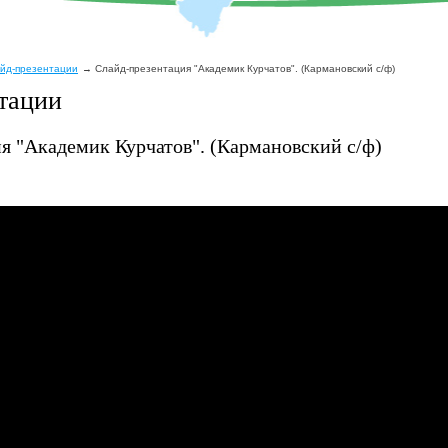
йд-презентации
Слайд-презентация "Академик Курчатов". (Кармановский с/ф)
тации
я "Академик Курчатов". (Кармановский с/ф)