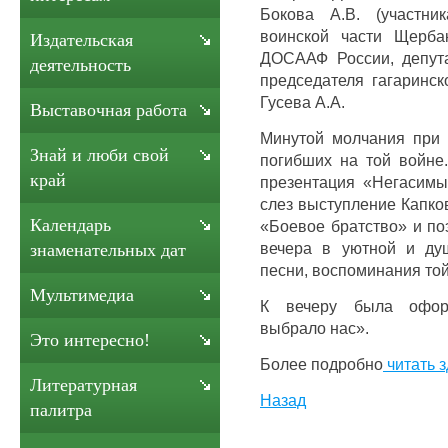
Бокова А.В. (участни
воинской части Щерба
Издательская
ДОСААФ России, депута
деятельность
председателя гагаринск
Гусева А.А.
Выставочная работа
Минутой молчания при 
Знай и люби свой
погибших на той войне
край
презентация «Негасимы
слез выступление Капков
Календарь
«Боевое братство» и по
вечера в уютной и душ
знаменательных дат
песни, воспоминания то
Мультимедиа
К вечеру была оформ
выбрало нас».
Это интересно!
Более подробно
читать з
Литературная
Назад
палитра