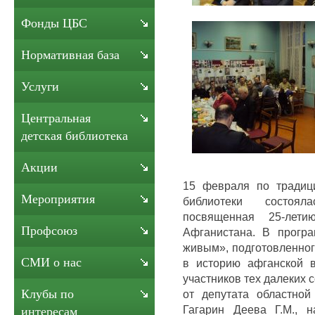
Фонды ЦБС
Нормативная база
Услуги
Центральная
детская библиотека
Акции
15 февраля по традиц
Мероприятия
библиотеки состоял
посвященная 25-лет
Профсоюз
Афганистана. В прогр
живым», подготовленног
СМИ о нас
в историю афганской 
участников тех далеких 
Клубы по
от депутата областно
Гагарин Деева Г.М., н
интересам