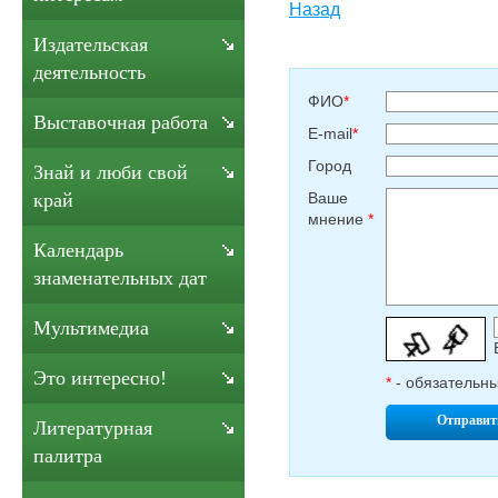
Назад
Издательская
деятельность
ФИО
*
Выставочная работа
E-mail
*
Город
Знай и люби свой
Ваше
край
мнение
*
Календарь
знаменательных дат
Мультимедиа
Это интересно!
*
- обязательн
Отправит
Литературная
палитра