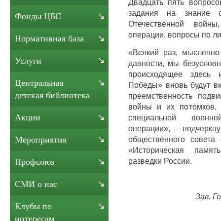
Двадцать пять вопрос
задания на знание 
Фонды ЦБС
Отечественной войн
операции, вопросы по ли
Нормативная база
«Всякий раз, мысленно
Услуги
давности, мы безуслов
происходящее здесь 
Центральная
Победы» вновь будут в
детская библиотека
преемственность подви
войны и их потомков, 
Акции
специальной военно
операции», – подчеркн
общественного совета 
Мероприятия
«Историческая памя
разведки России.
Профсоюз
СМИ о нас
Зав. Г
Клубы по
интересам