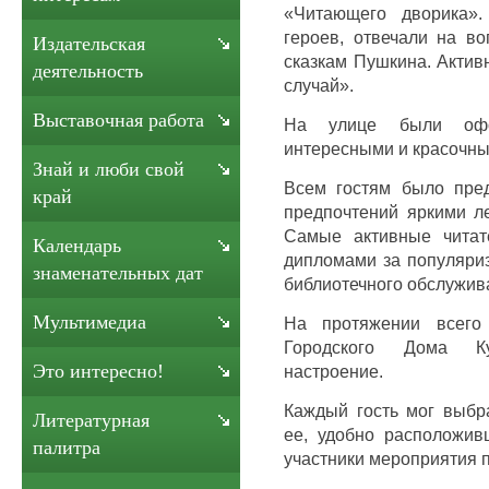
«Читающего дворика».
героев, отвечали на в
Издательская
сказкам Пушкина. Актив
деятельность
случай».
Выставочная работа
На улице были офо
интересными и красочны
Знай и люби свой
Всем гостям было пре
край
предпочтений яркими л
Самые активные читат
Календарь
дипломами за популяриз
знаменательных дат
библиотечного обслужив
Мультимедиа
На протяжении всего 
Городского Дома К
Это интересно!
настроение.
Каждый гость мог выбра
Литературная
ее, удобно расположив
палитра
участники мероприятия 