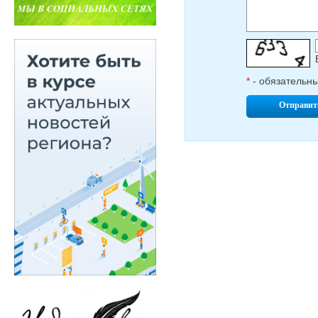
*
- обязательн
Отправит