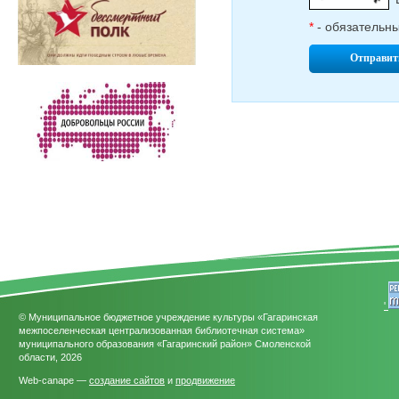
*
- обязательн
Отправит
'
© Муниципальное бюджетное учреждение культуры «Гагаринская
межпоселенческая централизованная библиотечная система»
муниципального образования «Гагаринский район» Смоленской
области, 2026
Web-canape —
создание сайтов
и
продвижение