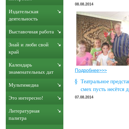
08.08.2014
Издательская
деятельность
Выставочная работа
Знай и люби свой
край
Календарь
Подробнее>>>
знаменательных дат
Театральное предст
Мультимедиа
смех пусть несётся 
Это интересно!
07.08.2014
Литературная
палитра