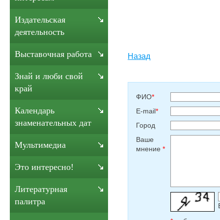
Издательская
деятельность
Выставочная работа
Назад
Знай и люби свой
край
ФИО
*
Календарь
E-mail
*
знаменательных дат
Город
Ваше
Мультимедиа
мнение
*
Это интересно!
Литературная
палитра