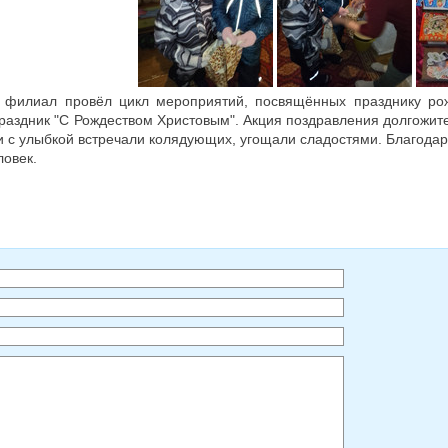
й филиал провёл цикл мероприятий, посвящённых празднику рожд
аздник "С Рождеством Христовым". Акция поздравления долгожите
и с улыбкой встречали колядующих, угощали сладостями. Благода
ловек.