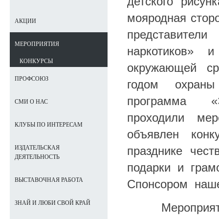
детского рисунк
мояродная сто
АКЦИИ
представите
МЕРОПРИЯТИЯ
наркотиков»
КОНКУРСЫ
окружающей с
ПРОФСОЮЗ
годом охран
программа «Э
СМИ О НАС
проходили ме
КЛУБЫ ПО ИНТЕРЕСАМ
объявлен конк
празднике чес
ИЗДАТЕЛЬСКАЯ
ДЕЯТЕЛЬНОСТЬ
подарки и грам
ВЫСТАВОЧНАЯ РАБОТА
Спонсором наше
ЗНАЙ И ЛЮБИ СВОЙ КРАЙ
Мероприятие 