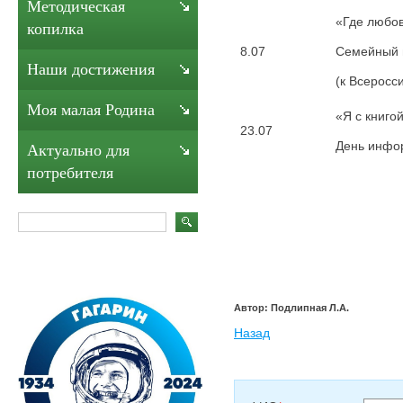
Методическая
«Где любовь
копилка
8.07
Семейный 
Наши достижения
(к Всеросс
Моя малая Родина
«Я с книго
23.07
День инфо
Актуально для
потребителя
Автор: Подлипная Л.А.
Назад