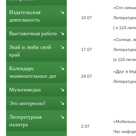
«Сто смеш
Издательская
10.07
Литературн
деятельность
( к 110-ле
Выставочная работа
«Солнце, в
Знай и люби свой
17.07
Литературн
край
(к 110-ле
Календарь
«Друг в бе
знаменательных дат
24.07
Литератур
Мультимедиа
Это интересно!
Литературная
«Мобильные
палитра
2.07
Час инфор