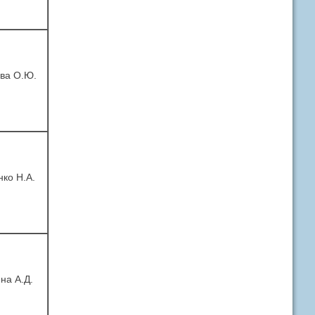
ва О.Ю.
ко Н.А.
на А.Д.