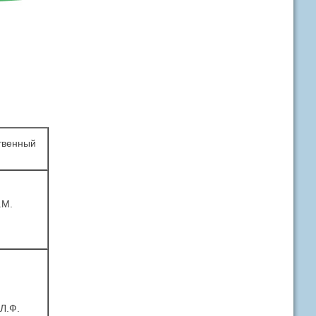
твенный
.М.
Л.Ф.