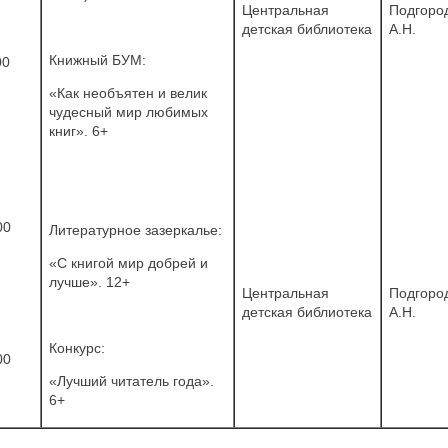
Центральная
Подгоро
детская библиотека
А.Н.
Книжный БУМ:
00
«Как необъятен и велик
чудесный мир любимых
книг». 6+
00
Литературное зазеркалье:
«С книгой мир добрей и
лучше». 12+
Центральная
Подгоро
детская библиотека
А.Н.
Конкурс:
00
«Лучший читатель года».
6+