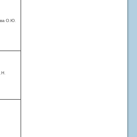
ва О.Ю.
.Н.