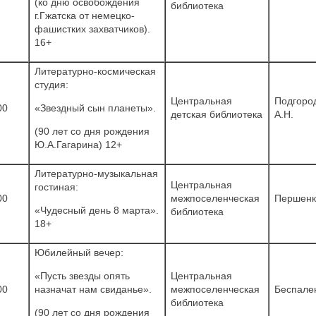
(ко дню освобождения
библиотека
г.Гжатска от немецко-
фашистких захватчиков).
16+
Литературно-космическая
студия:
Центральная
Подгоро
00
«Звездный сын планеты».
детская библиотека
А.Н.
(90 лет со дня рождения
Ю.А.Гагарина) 12+
Литературно-музыкальная
Центральная
гостиная:
00
межпоселенческая
Першенк
«Чудесный день 8 марта».
библиотека
18+
Юбилейный вечер:
«Пусть звезды опять
Центральная
00
назначат нам свиданье».
межпоселенческая
Беспален
библиотека
(90 лет со дня рождения