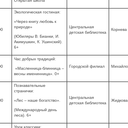
Открытая школа
Экологическая гостиная:
«Через книгу любовь к
природе»
Центральная
00
Корнева 
детская библиотека
(Юбиляры В. Бианки, И.
Акимушкин, К. Ушинский).
6+
Час добрых традиций:
00
Городской филиал
Михайло
«Масленница-блинница –
весны именинница». 0+
Познавательные
странички:
Центральная
00
«Лес – наше богатство».
Жидкова
детская библиотека
(Международный день
леса). 6+
Урок классики: