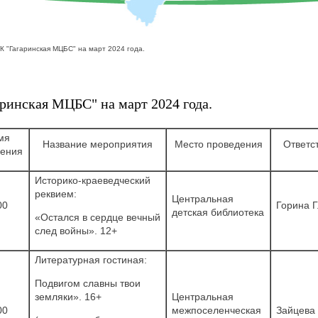
 "Гагаринская МЦБС" на март 2024 года.
инская МЦБС" на март 2024 года.
мя
Название мероприятия
Место проведения
Ответс
ения
Историко-краеведческий
реквием:
Центральная
00
Горина Г
детская библиотека
«Остался в сердце вечный
след войны». 12+
Литературная гостиная:
Подвигом славны твои
земляки». 16+
Центральная
00
межпоселенческая
Зайцева 