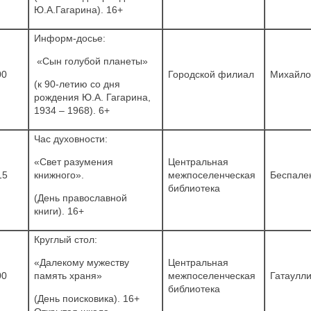
Ю.А.Гагарина). 16+
Информ-досье:
«Сын голубой планеты»
00
Городской филиал
Михайло
(к 90-летию со дня
рождения Ю.А. Гагарина,
1934 – 1968). 6+
Час духовности:
«Свет разумения
Центральная
15
книжного».
межпоселенческая
Беспален
библиотека
(День православной
книги). 16+
Круглый стол:
«Далекому мужеству
Центральная
00
память храня»
межпоселенческая
Гатаулли
библиотека
(День поисковика). 16+