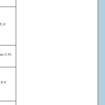
Е,И.
ва О.Ю.
 В.И.