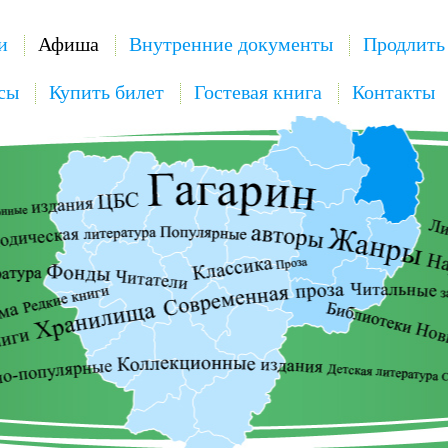
и
Афиша
Внутренние документы
Продлить
сы
Купить билет
Гостевая книга
Контакты