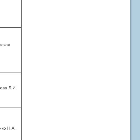
дская
ова Л.И.
ко Н.А.