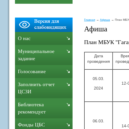
Главная
Афиша
План МБУК
Афиша
О нас
План МБУК "Гагар
Муниципальное
Дата
Вре
задание
проведения
провед
Голосование
05.03.
12-
Заполнить отчет
2024
ЦСЗИ
Библиотека
рекомендует
06.03.
Фонды ЦБС
14-