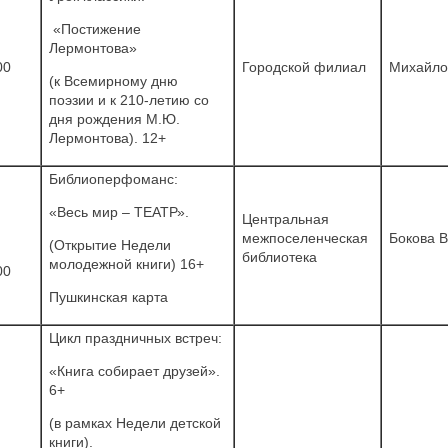
«Постижение
Лермонтова»
00
Городской филиал
Михайло
(к Всемирному дню
поэзии и к 210-летию со
дня рождения М.Ю.
Лермонтова). 12+
Библиоперфоманс:
«Весь мир – ТЕАТР».
Центральная
межпоселенческая
Бокова В
(Открытие Недели
библиотека
молодежной книги) 16+
00
Пушкинская карта
Цикл праздничных встреч:
«Книга собирает друзей».
6+
(в рамках Недели детской
книги).