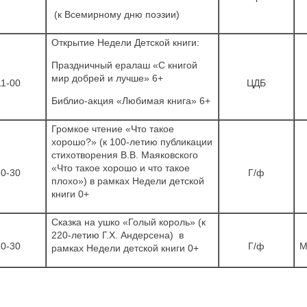
(к Всемирному дню поэзии)
Открытие Недели Детской книги:
Праздничный ералаш «С книгой
мир добрей и лучше» 6+
11-00
ЦДБ
Библио-акция «Любимая книга» 6+
Громкое чтение «Что такое
хорошо?» (к 100-летию публикации
стихотворения В.В. Маяковского
«Что такое хорошо и что такое
10-30
Г/ф
плохо») в рамках Недели детской
книги 0+
Сказка на ушко «Голый король» (к
220-летию Г.Х. Андерсена) в
10-30
Г/ф
М
рамках Недели детской книги 0+