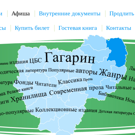
и
Афиша
Внутренние документы
Продлить
сы
Купить билет
Гостевая книга
Контакты