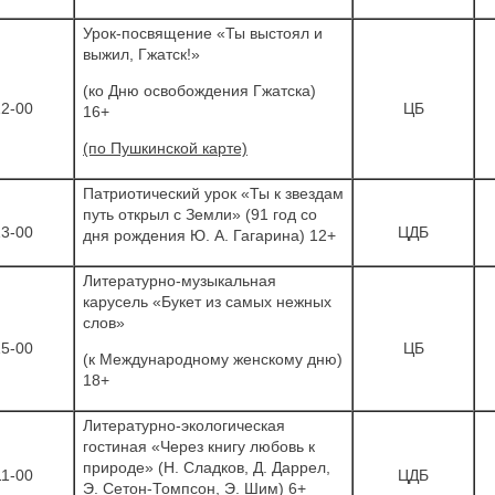
Урок-посвящение «Ты выстоял и
выжил, Гжатск!»
(ко Дню освобождения Гжатска)
12-00
ЦБ
16+
(по Пушкинской карте)
Патриотический урок «Ты к звездам
путь открыл с Земли» (91 год со
13-00
ЦДБ
дня рождения Ю. А. Гагарина) 12+
Литературно-музыкальная
карусель «Букет из самых нежных
слов»
15-00
ЦБ
(к Международному женскому дню)
18+
Литературно-экологическая
гостиная «Через книгу любовь к
природе» (Н. Сладков, Д. Даррел,
11-00
ЦДБ
Э. Сетон-Томпсон, Э. Шим) 6+