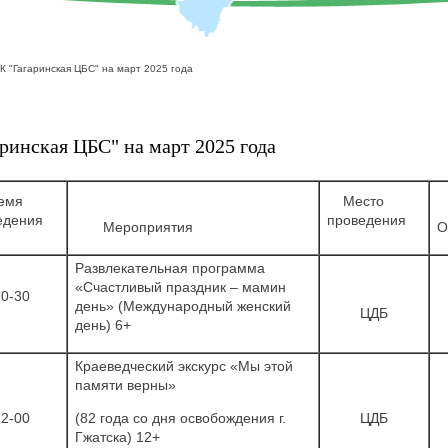
 "Гагаринская ЦБС" на март 2025 года
инская ЦБС" на март 2025 года
мя
Место
едения
проведения
Мероприятия
О
Развлекательная программа
«Счастливый праздник – мамин
10-30
день» (Международный женский
ЦДБ
день) 6+
Краеведческий экскурс «Мы этой
памяти верны»
12-00
(82 года со дня освобождения г.
ЦДБ
Гжатска) 12+