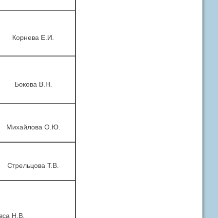
Корнева Е.И.
Бокова В.Н.
Михайлова О.Ю.
Стрельцова Т.В.
вса Н.В.