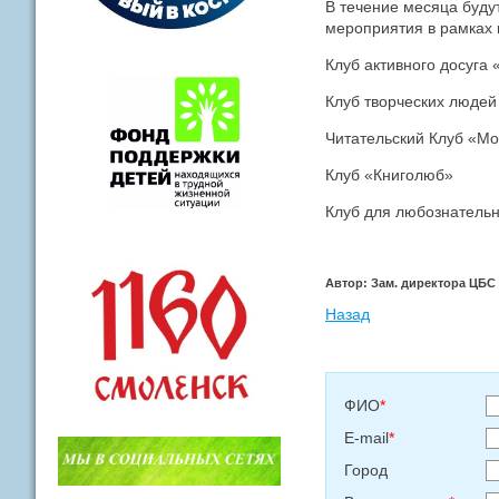
В течение месяца буду
мероприятия в рамках 
Клуб активного досуга
Клуб творческих люде
Читательский Клуб «Мо
Клуб «Книголюб»
Клуб для любознатель
Автор: Зам. директора ЦБС 
Назад
ФИО
*
E-mail
*
Город