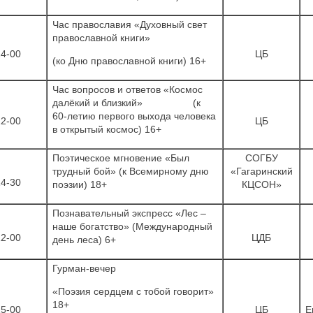
Час православия «Духовный свет
православной книги»
14-00
ЦБ
(ко Дню православной книги) 16+
Час вопросов и ответов «Космос
далёкий и близкий» (к
60-летию первого выхода человека
12-00
ЦБ
в открытый космос) 16+
Поэтическое мгновение «Был
СОГБУ
трудный бой» (к Всемирному дню
«Гагаринский
14-30
поэзии) 18+
КЦСОН»
Познавательный экспресс «Лес –
наше богатство» (Международный
12-00
ЦДБ
день леса) 6+
Гурман-вечер
«Поэзия сердцем с тобой говорит»
18+
15-00
ЦБ
Е