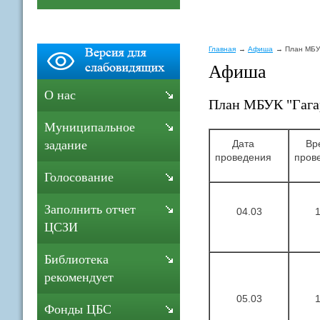
Главная
Афиша
План МБУК
Афиша
О нас
План МБУК "Гагар
Муниципальное
Дата
Вре
задание
проведения
пров
Голосование
Заполнить отчет
04.03
ЦСЗИ
Библиотека
рекомендует
05.03
Фонды ЦБС