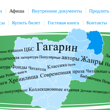
и
Афиша
Внутренние документы
Продлить
сы
Купить билет
Гостевая книга
Контакты