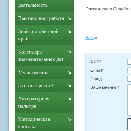
деятельность
Оргкомитет Онлайн-
Выставочная работа
Знай и люби свой
Назад
край
Календарь
знаменательных дат
ФИО
*
E-mail
*
Мультимедиа
Город
Это интересно!
Ваше мнение
*
Литературная
палитра
Методическая
копилка