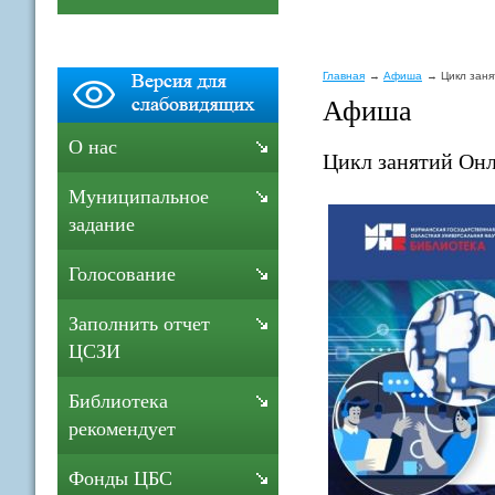
Главная
Афиша
Цикл зан
Афиша
О нас
Цикл занятий Онл
Муниципальное
задание
Голосование
Заполнить отчет
ЦСЗИ
Библиотека
рекомендует
Фонды ЦБС