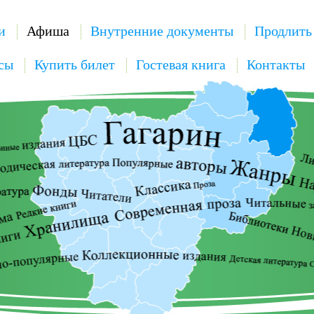
и
Афиша
Внутренние документы
Продлить
сы
Купить билет
Гостевая книга
Контакты