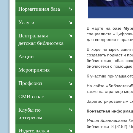
Нормативная база
Услуги
В марте на базе
Мур
специалиста «Цифровы
Центральная
для внедрения в практ
детская библиотека
В ходе четырёх занят
создавать подкаст и п
Акции
библиотеки», «Как со
библиотеки с помощью
Мероприятия
К участию приглашают
Профсоюз
На сайте «Библиотеки
также на странице мер
СМИ о нас
Зарегистрированным сл
Клубы по
Контактная информац
интересам
Ирина Анатольевна К
библиотеки: 8 (8152) 4
Издательская