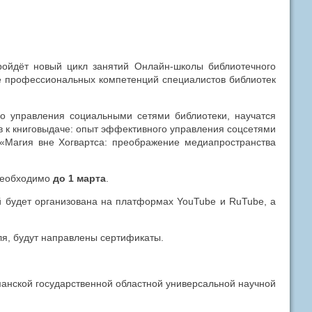
ойдёт новый цикл занятий Онлайн-школы библиотечного
е профессиональных компетенций специалистов библиотек
го управления социальными сетями библиотеки, научатся
ов к книговыдаче: опыт эффективного управления соцсетями
, «Магия вне Хогвартса: преображение медиапространства
еобходимо
до 1 марта
.
й будет организована на платформах YouTube и RuTube, а
я, будут направлены сертификаты.
нской государственной областной универсальной научной