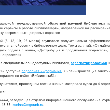
манской государственной областной научной библиотеки
пр
е сервисы в работе библиотекаря», направленной на расширени
ику современных цифровых сервисов.
ий (5, 12, 19, 26 марта) слушатели получат навыки эффективно
рименять нейросети в библиотечном деле. Темы занятий: «От лайк
здать подкаст с нуля», «Дистрибуция и продвижения подкастов»
 нейросетей».
ся специалисты общедоступных библиотек,
зарегистрироваться
н
51» доступна
подробная информация
. Онлайн-трансляция заняти
оприятия на сайте «Библиотеки51».
ушателям, прошедшим тест на знание материала курса до 4 апрел
ия:
онина
, заведующая отделом информационного обслуживания Мурма
5-48-35,
konina@mgounb.ru
.