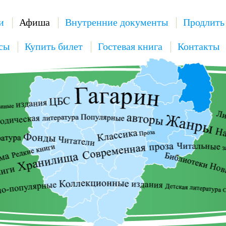
и
Афиша
Внутренние документы
Продлить
сы
Купить билет
Гостевая книга
Контакты