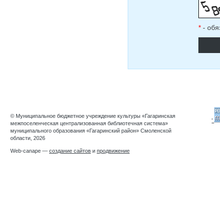
*
- обя
© Муниципальное бюджетное учреждение культуры «Гагаринская
'
межпоселенческая централизованная библиотечная система»
муниципального образования «Гагаринский район» Смоленской
области, 2026
Web-canape —
создание сайтов
и
продвижение