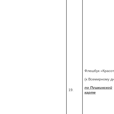
Флешбук «Красот
(к Всемирному д
по Пушкинской
19.
карте