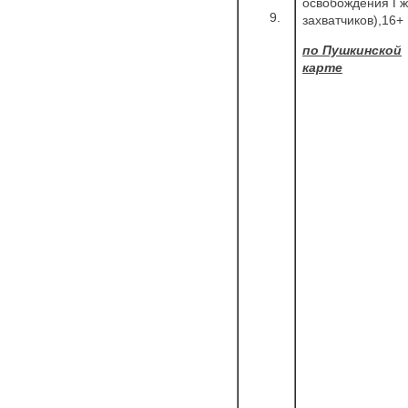
освобождения Гж
9.
захватчиков),16+
по Пушкинской
карте