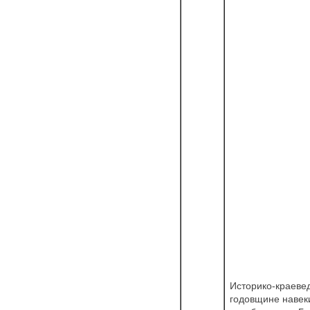
Историко-краеве
годовщине навеки