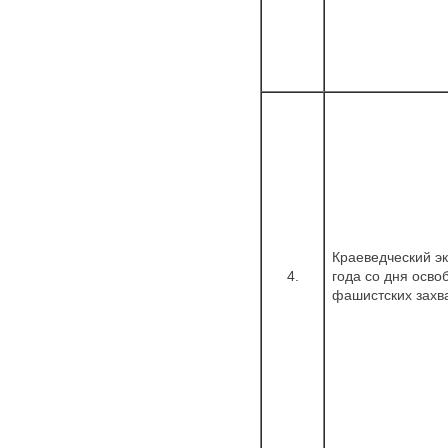
Краеведческий эк
4.
года со дня осво
фашистских захва